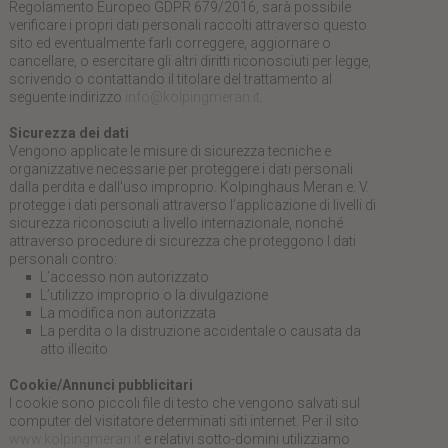
Regolamento Europeo GDPR 679/2016, sarà possibile
verificare i propri dati personali raccolti attraverso questo
sito ed eventualmente farli correggere, aggiornare o
cancellare, o esercitare gli altri diritti riconosciuti per legge,
scrivendo o contattando il titolare del trattamento al
seguente indirizzo
info@kolpingmeran.it
.
Sicurezza dei dati
Vengono applicate le misure di sicurezza tecniche e
organizzative necessarie per proteggere i dati personali
dalla perdita e dall'uso improprio. Kolpinghaus Meran e. V.
protegge i dati personali attraverso l’applicazione di livelli di
sicurezza riconosciuti a livello internazionale, nonché
attraverso procedure di sicurezza che proteggono I dati
personali contro:
L’accesso non autorizzato
L’utilizzo improprio o la divulgazione
La modifica non autorizzata
La perdita o la distruzione accidentale o causata da
atto illecito
Cookie/Annunci pubblicitari
I cookie sono piccoli file di testo che vengono salvati sul
computer del visitatore determinati siti internet. Per il sito
www.kolpingmeran.it
e relativi sotto-domini utilizziamo