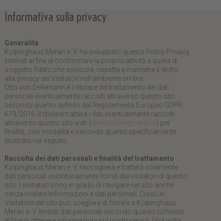
Informativa sulla privacy
Generalità
Kolpinghaus Meran e. V. ha sviluppato questa Policy Privacy
Internet al fine di conformare la propria attività a quella di
soggetto fidato che assicura, rispetta e mantiene il diritto
alla privacy dei Visitatori nell’ambiente on-line.
Otto von Dellemann è il titolare del trattamento dei dati
personali eventualmente raccolti attraverso questo sito
secondo quanto definito dal Regolamento Europeo GDPR
679/2016. Il titolare tratterà i dati eventualmente raccolti
attraverso questo sito web (
www.kolpingmeran.it
) per
finalità, con modalità e secondo quanto specificamente
illustrato nel seguito.
Raccolta dei dati personali e finalità del trattamento
Kolpinghaus Meran e. V. raccoglierà e tratterà solamente
dati personali volontariamente forniti dai visitatori di questo
sito. I visitatori sono in grado di navigare nel sito anche
senza rivelare informazioni e dati personali. Ciascun
Visitatore del sito può scegliere di fornire a Kolpinghaus
Meran e. V. limitati dati personali secondo quanto richiesto
al fine di ottenere informazioni sui nostri servizi. Una volta