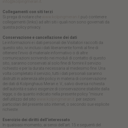
info@kolpingmeran.it
.
Collegamenti con siti terzi
Si prega di notare che
www.kolpingmeran.it
può contenere
collegamenti (links) ad altri siti i quali non sono governati da
questa policy privacy.
Conservazione e cancellazione dei dati
Le informazioni e i dati personali dei Visitatori raccolti da
questo sito, ivi inclusi i dati liberamente forniti al fine di
ottenere l’invio di materiale informativo o di altre
comunicazioni scrivendo nei moduli di contatto di questo
sito, saranno conservati al solo fine di fornire il servizio
richiesto e per la durata necessaria al medesimo fine. Una
volta completato il servizio, tutti i dati personali saranno
distrutti in aderenza alle policy in materia di conservazione
dei dati di Kolpinghaus Meran e. V., salvo diversa richiesta
dell’autorità e salvo esigenze di conservazione stabilite dalla
legge, o da quanto indicato nella presente policy “misure
dell’utilizzo del sito
www.kolpingmeran.it
. per sezioni
particolari del presente sito internet, o secondo sue esplicite
richieste.
Esercizio dei diritti dell’interessato
In qualsiasi momento, ai sensi dell'art. 15 e seguenti del