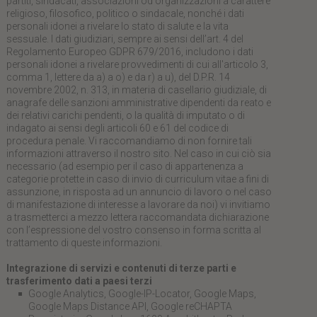
partiti, sindacati, associazioni od organizzazioni a carattere
religioso, filosofico, politico o sindacale, nonché i dati
personali idonei a rivelare lo stato di salute e la vita
sessuale. I dati giudiziari, sempre ai sensi dell’art. 4 del
Regolamento Europeo GDPR 679/2016, includono i dati
personali idonei a rivelare provvedimenti di cui all'articolo 3,
comma 1, lettere da a) a o) e da r) a u), del D.P.R. 14
novembre 2002, n. 313, in materia di casellario giudiziale, di
anagrafe delle sanzioni amministrative dipendenti da reato e
dei relativi carichi pendenti, o la qualità di imputato o di
indagato ai sensi degli articoli 60 e 61 del codice di
procedura penale. Vi raccomandiamo di non fornire tali
informazioni attraverso il nostro sito. Nel caso in cui ciò sia
necessario (ad esempio per il caso di appartenenza a
categorie protette in caso di invio di curriculum vitae a fini di
assunzione, in risposta ad un annuncio di lavoro o nel caso
di manifestazione di interesse a lavorare da noi) vi invitiamo
a trasmetterci a mezzo lettera raccomandata dichiarazione
con l’espressione del vostro consenso in forma scritta al
trattamento di queste informazioni.
Integrazione di servizi e contenuti di terze parti e
trasferimento dati a paesi terzi
Google Analytics, Google-IP-Locator, Google Maps,
Google Maps Distance API, Google reCHAPTA