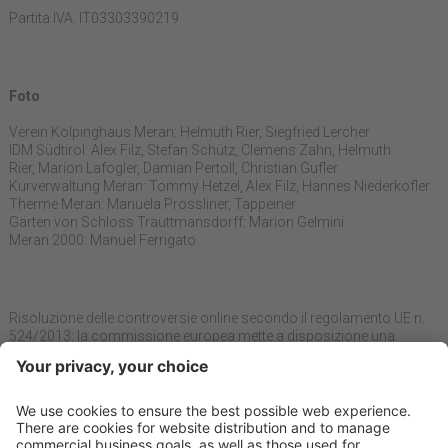
Partita IVA: IT03303390219
Foto
Verein Kolpinghaus Meran: Helmuth Rier, Siegfried Lercher
IDM Südtirol: Alex Filz, Stefan Schütz, Clemens Zahn, Helmuth
Rier, Marion Lafogler, Damian Pertoll, Christian Gufler
Kurverwaltung Meran: Tommy Hetzel, Alex Filz, Hannes Niederkofler
Therme Meran: Manuela Prossliner, Tappeiner
Gärten von Schloss Trauttmansdorff: Marion Gelmini
Meran 2000: Manuel Ferrigato
Risoluzione delle controversie online secondo il regolamento UE n.
524/2013: la commissione europea mette a disposizione una
piattaforma per la risoluzione delle controversie online che si trova al
seguente link:
https://ec.europa.eu/consumers/odr/
. I Consumatori
possono sfruttare la piattaforma per risolvere le controversie
concernenti obbligazioni contrattuali derivanti da contratti di vendita
o di servizi online.
Indirizzo e-mail del gestore del sito:
info@kolpingmeran.it