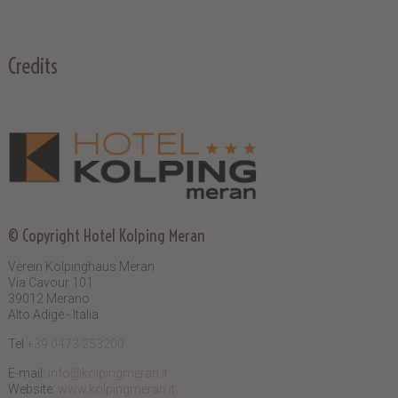
Credits
© Copyright
Hotel Kolping Meran
Verein Kolpinghaus Meran
Via Cavour 101
39012 Merano
Alto Adige - Italia
Tel
+39 0473 253200
E-mail:
info@kolpingmeran.it
Website:
www.kolpingmeran.it