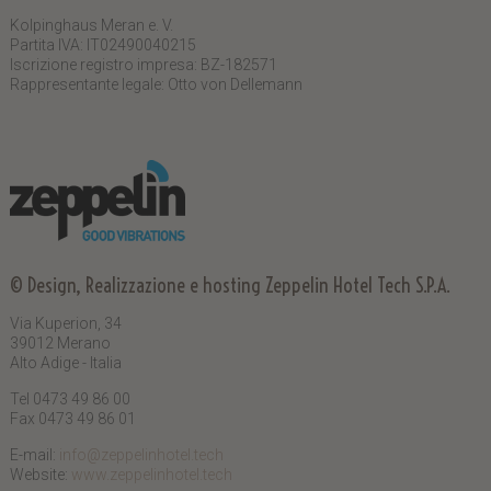
Kolpinghaus Meran e. V.
Partita IVA: IT02490040215
Iscrizione registro impresa: BZ-182571
Rappresentante legale: Otto von Dellemann
© Design, Realizzazione e hosting
Zeppelin Hotel Tech S.P.A.
Via Kuperion, 34
39012 Merano
Alto Adige - Italia
Tel 0473 49 86 00
Fax 0473 49 86 01
E-mail:
info@zeppelinhotel.tech
Website:
www.zeppelinhotel.tech